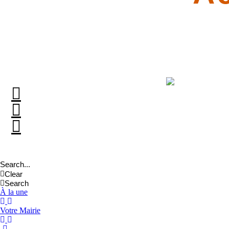
Clear
Search
À la une
Votre Mairie