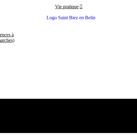
Vie pratique
ences à
marches)