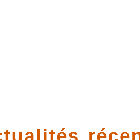
«
tualités réce